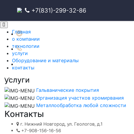
+7(831)-299-32-86
Главная
9:00-20:00
о компании
Понедельник - Воскресенье
технологии
+7(831)-299-32-86
услуги
Бесплатная первичная консультация!
Оборудование и материалы
post@ximkroff.ru
контакты
услуги
Гальванические покрытия
Организация участков хромирвания
Металлообработка любой сложности
Контакты
г. Нижний Новгород, ул. Геологов, д.1
+7-908-156-16-56